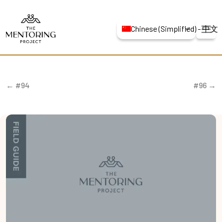
Chinese (Simplified) -
← #94
#96 →