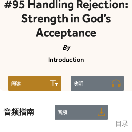
#95 Handling Rejection:
Strength in God’s
Acceptance
By
Introduction
阅读
收听
音频指南
音频
目录