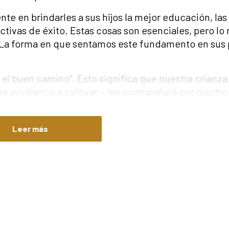
e en brindarles a sus hijos la mejor educación, la
ctivas de éxito. Estas cosas son esenciales, pero lo
. La forma en que sentamos este fundamento en sus
en el buen camino”. Esto significa que nuestra crianza
es ayudamos a cultivar— les acompañará por mucho
os por casualidad. Comienza con una intención decid
or.
Leer más
 solo. Nos ha dado su Palabra como brújula y su Espí
omo responsabilidad
nsoportable. Algunos días no tenemos tanta pacienci
 Sin embargo, la crianza es más que una responsabi