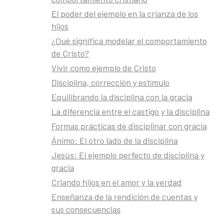
El poder del ejemplo en la crianza de los
ar grabados
hijos
 el camino,
¿Qué significa modelar el comportamiento
de Cristo?
Vivir como ejemplo de Cristo
r a nuestros
todos los
Disciplina, corrección y estímulo
os a los
Equilibrando la disciplina con la gracia
La diferencia entre el castigo y la disciplina
Formas prácticas de disciplinar con gracia
ejas, cómo
Ánimo: El otro lado de la disciplina
Jesús: El ejemplo perfecto de disciplina y
nte. El
gracia
s acompañará
Criando hijos en el amor y la verdad
Enseñanza de la rendición de cuentas y
sus consecuencias