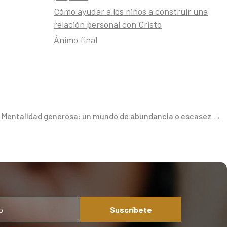
Cómo ayudar a los niños a construir una
relación personal con Cristo
Ánimo final
amos a los
r
del trabajo
 Mentalidad generosa: un mundo de abundancia o escasez →
sponsable de
ersículo nos
mplimiento