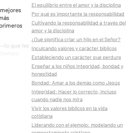
El equilibrio entre el amor y la disciplina
s mejores
Por qué es importante la responsabilidad
 más
Cultivando la responsabilidad a través del
 primeros
amor y la disciplina
¿Qué significa criar un hijo en el Señor?
 —lo que les
Inculcando valores y carácter bíblicos
 tiempo.
Estableciendo un carácter que perdure
ida, oración
Enseñar a los niños integridad, bondad y
honestidad
Bondad: Amar a los demás como Jesús
ritu para
Integridad: Hacer lo correcto, incluso
cuando nadie nos mira
Vivir los valores bíblicos en la vida
cotidiana
a; otros,
Liderando con el ejemplo: modelando un
lidad; se
comportamiento cristiano