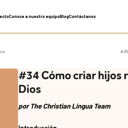
yecto
Conoce a nuestro equipo
Blog
Contáctanos
ica
#35
#34 Cómo criar hijos r
Dios
por
The Christian Lingua Team
Introducción