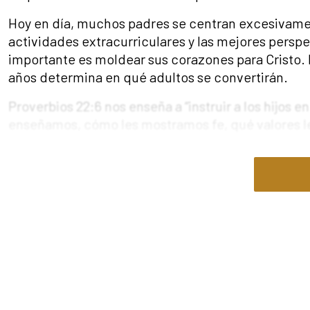
Hoy en día, muchos padres se centran excesivament
actividades extracurriculares y las mejores perspe
importante es moldear sus corazones para Cristo
años determina en qué adultos se convertirán.
Proverbios 22:6 nos enseña a “instruir a los hijos 
enseñamos, cómo les mostramos fe, qué valores l
Pero esta es la realidad: No criamos hijos piados
y el compromiso de guiarlos por el camino del Señ
¿La buena noticia? El Señor no espera que lo hagas
capacitarnos en este llamado.
La crianza como vocación, no sólo c
Muchos padres encuentran la carga de la crianza i
dudamos; otros, cuestionamos nuestros esfuerzos.