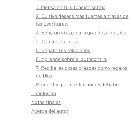
de
1. Piensa en tu situación sobrio
 esto. Como
abla de la
2. Cultiva deseos más fuertes a través de
sis 6:5;
las Escrituras.
renadas
3. Echa un vistazo a la grandeza de Dios
4. Camina en la luz
tas
5. Repara tus relaciones
6. Aprende sobre el autocontrol
 y alegría
7. Recibe las cosas creadas como regalos
ser tanto
de Dios
amos la
Preguntas para reflexionar y debatir:
eador. Pero
Conclusión
ros padres,
Notas finales
os
Acerca del autor
ros deseos y