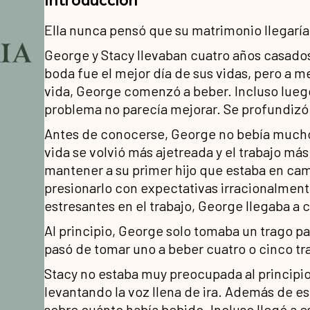
Ella nunca pensó que su matrimonio llegarí
George y Stacy llevaban cuatro años casados.
boda fue el mejor día de sus vidas, pero a 
vida, George comenzó a beber. Incluso luego
problema no parecía mejorar. Se profundizó 
Antes de conocerse, George no bebía mucho.
vida se volvió más ajetreada y el trabajo m
mantener a su primer hijo que estaba en cami
presionarlo con expectativas irracionalment
estresantes en el trabajo, George llegaba a 
Al principio, George solo tomaba un trago pa
pasó de tomar uno a beber cuatro o cinco tr
Stacy no estaba muy preocupada al principio,
levantando la voz llena de ira. Además de es
sobre cuánto había bebido. Incluso llegó a es