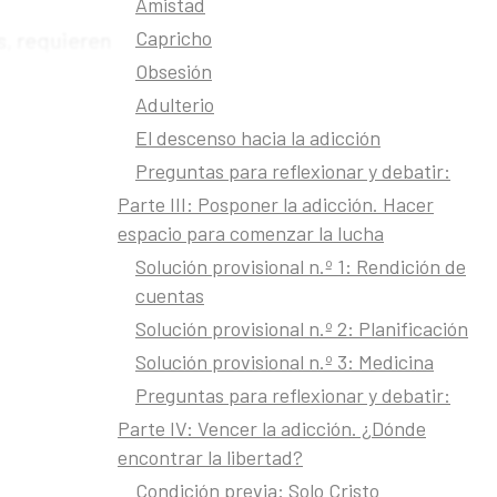
Amistad
Capricho
s, requieren
Obsesión
áticos que
Adulterio
ar incluye
El descenso hacia la adicción
sten
Preguntas para reflexionar y debatir:
dicciones.
Parte III: Posponer la adicción. Hacer
espacio para comenzar la lucha
Solución provisional n.º 1: Rendición de
ctos de la
cuentas
 los seres
Solución provisional n.º 2: Planificación
sino los
Solución provisional n.º 3: Medicina
ica, los
esar de que
Preguntas para reflexionar y debatir:
 este
Parte IV: Vencer la adicción. ¿Dónde
encontrar la libertad?
Condición previa: Solo Cristo