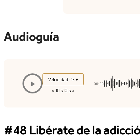
Audioguía
Velocidad: 1× ▾
00:00
« 10 s
10 s »
#48 Libérate de la adicción