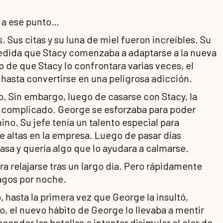
a a ese punto…
 Sus citas y su luna de miel fueron increíbles. Su
medida que Stacy comenzaba a adaptarse a la nueva
 de que Stacy lo confrontara varias veces, el
hasta convertirse en una peligrosa adicción.
 Sin embargo, luego de casarse con Stacy, la
ás complicado. George se esforzaba para poder
no. Su jefe tenía un talento especial para
e altas en la empresa. Luego de pasar días
casa y quería algo que lo ayudara a calmarse.
ra relajarse tras un largo día. Pero rápidamente
agos por noche.
 hasta la primera vez que George la insultó,
o, el nuevo hábito de George lo llevaba a mentir
conder las botellas e intentar disimular el olor de