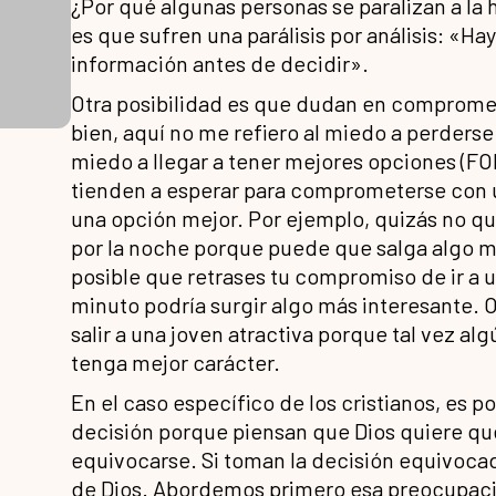
¿Por qué algunas personas se paralizan a la
es que sufren una parálisis por análisis: «H
información antes de decidir».
Otra posibilidad es que dudan en compromet
bien, aquí no me refiero al miedo a perderse 
miedo a llegar a tener mejores opciones (FOB
tienden a esperar para comprometerse con 
una opción mejor. Por ejemplo, quizás no qu
por la noche porque puede que salga algo mej
posible que retrases tu compromiso de ir a u
minuto podría surgir algo más interesante. 
salir a una joven atractiva porque tal vez a
tenga mejor carácter.
En el caso específico de los cristianos, es 
decisión porque piensan que Dios quiere qu
equivocarse. Si toman la decisión equivocad
de Dios. Abordemos primero esa preocupac