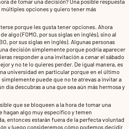
 hora de tomar una decisión? Una posible respuesta
ay múltiples opciones y quiero tener más
erse porque les gusta tener opciones. Ahora
de algo (FOMO, por sus siglas en inglés), sino al
O, por sus siglas en inglés). Algunas personas
una decisión simplemente porque podría aparecer
ieras responder a una invitación a cenar el sábado
or y no te lo quieres perder. De igual manera, es
na universidad en particular porque en el último
O simplemente puede que no te atrevas a invitar a
lgún día descubras a una que sea aún más hermosa y
posible que se bloqueen a la hora de tomar una
e hagan algo muy específico y temen
a, entonces estarán fuera de la perfecta voluntad
ión y luego consideremos cómo podemos decidir