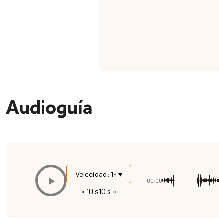
Audioguía
Velocidad: 1× ▾
00:00
« 10 s
10 s »