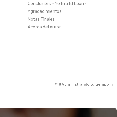
Conclusión: «Yo Era El León»
Agradecimientos
Notas Finales
Acerca del autor
#19 Administrando tu tiempo →
o aquí el
omar. ¿De
s y