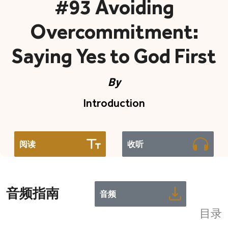
#93 Avoiding
Overcommitment:
Saying Yes to God First
By
Introduction
阅读
收听
音频指南
音频
目录