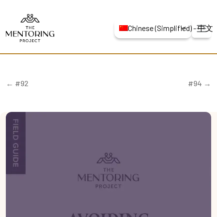
Chinese (Simplified) -
← #92
#94 →