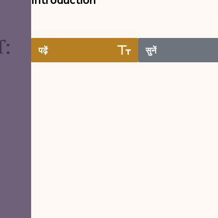
पढ़ें
सुनें