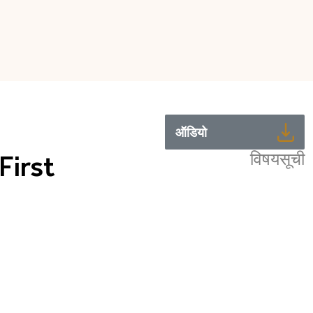
ऑडियो
विषयसूची
First