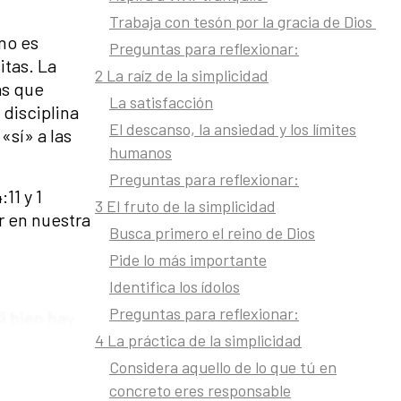
Trabaja con tesón por la gracia de Dios
no es
Preguntas para reflexionar:
itas. La
2 La raíz de la simplicidad
as que
La satisfacción
 disciplina
El descanso, la ansiedad y los límites
«sí» a las
humanos
Preguntas para reflexionar:
11 y 1
3 El fruto de la simplicidad
r en nuestra
Busca primero el reino de Dios
Pide lo más importante
Identifica los ídolos
Preguntas para reflexionar:
i bien hay
4 La práctica de la simplicidad
Considera aquello de lo que tú en
concreto eres responsable