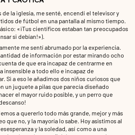
e la iglesia, me senté, encendí el televisor y
tidos de fútbol en una pantalla al mismo tiempo.
rásico: «¡Tus científicos estaban tan preocupados
nsar si debían!»).
atamente me sentí abrumado por la experiencia.
antidad de información por estar mirando ocho
cuenta de que era incapaz de centrarme en
 insensible a todo ello e incapaz de
r. Si a eso le añadimos dos niños curiosos que
n un juguete a pilas que parecía diseñado
acer el mayor ruido posible, y un perro que
e descanso!
ndemos a quererlo todo más grande, mejor y más
o que no, y la mayoría lo sabe. Hoy asistimos al
esesperanza y la soledad, así como a una