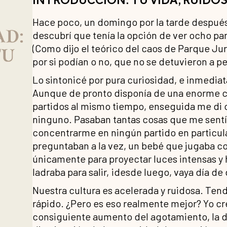
Hace poco, un domingo por la tarde después d
descubrí que tenía la opción de ver ocho par
(Como dijo el teórico del caos de Parque Ju
por si podían o no, que no se detuvieron a pe
Lo sintonicé por pura curiosidad, e inmedi
Aunque de pronto disponía de una enorme c
partidos al mismo tiempo, enseguida me di 
ninguno. Pasaban tantas cosas que me sentía
concentrarme en ningún partido en particula
preguntaban a la vez, un bebé que jugaba co
únicamente para proyectar luces intensas y h
ladraba para salir, ¡desde luego, vaya día d
Nuestra cultura es acelerada y ruidosa. Te
rápido. ¿Pero es eso realmente mejor? Yo cre
consiguiente aumento del agotamiento, la d