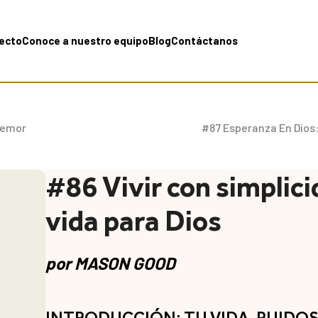
yecto
Conoce a nuestro equipo
Blog
Contáctanos
Temor
#87 Esperanza En Dios
#86 Vivir con simplici
vida para Dios
por
MASON GOOD
INTRODUCCIÓN: TU VIDA, RUIDO