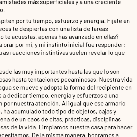
amistades más superficiales y a una creciente
o.
piten por tu tiempo, esfuerzo y energía. Fíjate en
eces te despiertas con una lista de tareas
do te acuestas, apenas has avanzado en ellas?
ar por mí, y mi instinto inicial fue responder:
ras reacciones instintivas suelen revelar lo que
desde las muy importantes hasta las que lo son
osas hasta tentaciones pecaminosas. Nuestra vida
 agua se mueve y adopta la forma del recipiente en
 a dedicar tiempo, energía y esfuerzos a una
por nuestra atención. Al igual que ese armario
, ha acumulado todo tipo de objetos, cajas y
ena de un caos de citas, prácticas, disciplinas
esas de la vida. Limpiamos nuestra casa para hacer
ecesitamos. De la misma manera, honramos a