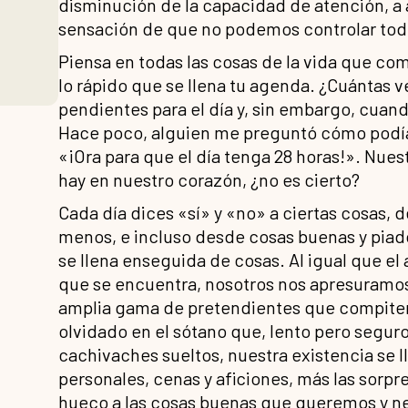
disminución de la capacidad de atención, a 
sensación de que no podemos controlar tod
Piensa en todas las cosas de la vida que com
lo rápido que se llena tu agenda. ¿Cuántas v
pendientes para el día y, sin embargo, cuan
Hace poco, alguien me preguntó cómo podía or
«¡Ora para que el día tenga 28 horas!». Nuest
hay en nuestro corazón, ¿no es cierto?
Cada día dices «sí» y «no» a ciertas cosas, 
menos, e incluso desde cosas buenas y piad
se llena enseguida de cosas. Al igual que el
que se encuentra, nosotros nos apresuramos
amplia gama de pretendientes que compiten 
olvidado en el sótano que, lento pero seguro
cachivaches sueltos, nuestra existencia se ll
personales, cenas y aficiones, más las sorpr
hueco a las cosas buenas que queremos y n