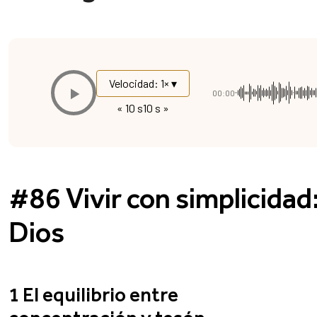
Velocidad: 1× ▾
00:00
« 10 s
10 s »
#86 Vivir con simplicidad:
Dios
1 El equilibrio entre