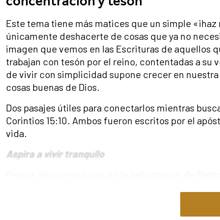
concentración y tesón
Este tema tiene más matices que un simple «¡haz 
únicamente deshacerte de cosas que ya no necesit
imagen que vemos en las Escrituras de aquellos qu
trabajan con tesón por el reino, contentadas a su v
de vivir con simplicidad supone crecer en nuestra 
cosas buenas de Dios.
Dos pasajes útiles para conectarlos mientras busca
Corintios 15:10. Ambos fueron escritos por el após
vida.
Aspira a vivir tranquilo
Piensa, en primer lugar, en la exhortación de Pablo
abundante estímulo práctico para nosotros a lo lar
particularmente el versículo 11, que nos exhorta a 
responsabilidades y a trabajar con sus propias ma