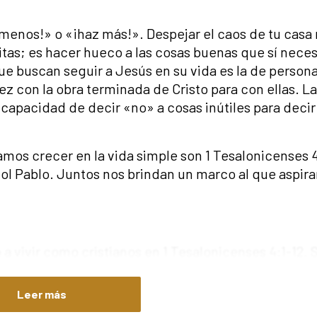
menos!» o «¡haz más!». Despejar el caos de tu casa 
as; es hacer hueco a las cosas buenas que sí neces
e buscan seguir a Jesús en su vida es la de person
ez con la obra terminada de Cristo para con ellas. La
capacidad de decir «no» a cosas inútiles para decir 
mos crecer en la vida simple son 1 Tesalonicenses 4:
tol Pablo. Juntos nos brindan un marco al que aspira
 a vivir como cristianos en 1 Tesalonicenses 4:1-12. S
go del pasaje, para nuestros propósitos nos interesa
«procurar vivir tranquilos, a ocuparse de sus propias
Leer más
nos. Así les he mandado»
.