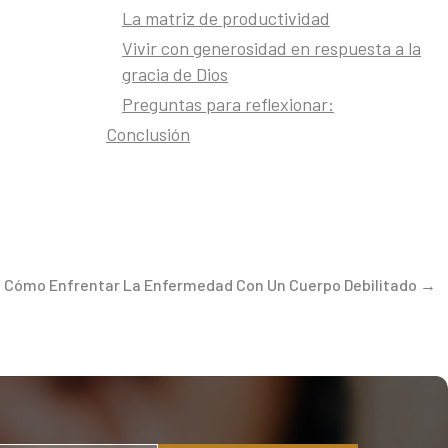
La matriz de productividad
 sin
Vivir con generosidad en respuesta a la
ente cada
gracia de Dios
Preguntas para reflexionar:
Piensa en
Conclusión
 que otras
 qué
 que
ga para las
éfono de la
cándalo, a
: Cómo Enfrentar La Enfermedad Con Un Cuerpo Debilitado →
oír los
cho,
fin de
drías