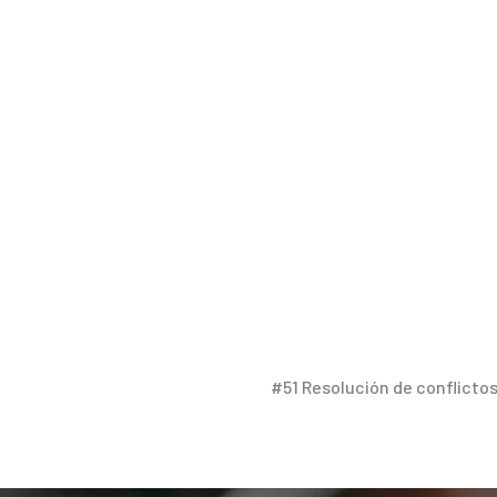
 favorita de café se ve invadido por frustraciones ca
¿Cómo fue que
eso
te distrajo cuando estabas en med
d, cada una de nuestras mentes funciona de forma dif
cosa a la siguiente. Entre las distracciones, tamb
itual. No hay forma de que sepamos todo lo que se 
que nos enfoquemos en el Señor.
s en las «flechas encendidas del maligno» que deb
flechas encendidas» toman muchas formas. Pueden l
za por una conversación reciente con tu cónyuge qu
o de tus hijos en la que no paras de pensar, pregu
er un problema no resuelto con alguien de la iglesi
#51 Resolución de conflicto
e Dios Todopoderoso, pedimos que nos oiga y nos b
Como dice David en Salmos 86:1-6: «Atiéndeme, Seño