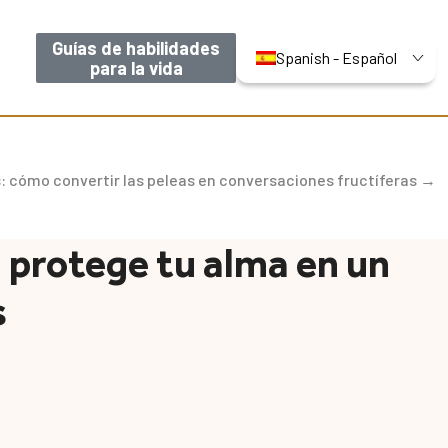
Guías de habilidades
Spanish - Español
para la vida
s: cómo convertir las peleas en conversaciones fructíferas →
 protege tu alma en un
s