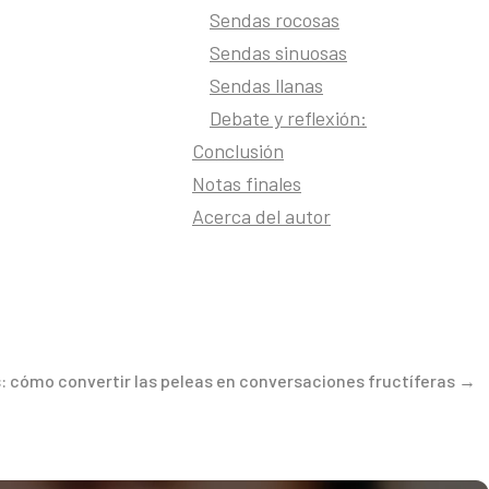
usadas por
Sendas rocosas
io de un
Sendas sinuosas
Sendas llanas
erente.
Debate y reflexión:
ién debemos
Conclusión
nos presenta
Notas finales
Acerca del autor
emos apagar
legar como
e no salió
ntándote
a o del
s: cómo convertir las peleas en conversaciones fructíferas →
endiga con
r;