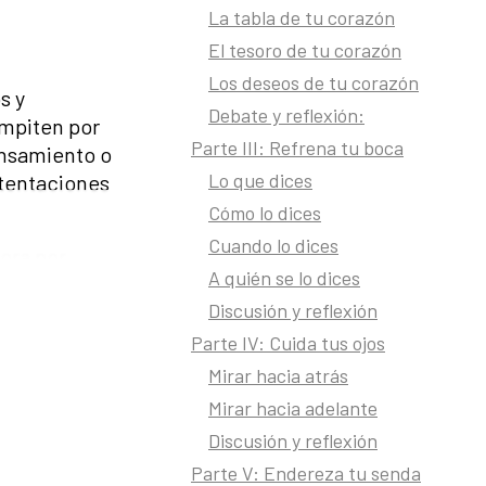
La tabla de tu corazón
El tesoro de tu corazón
Los deseos de tu corazón
s y
Debate y reflexión:
ompiten por
Parte III: Refrena tu boca
ensamiento o
Lo que dices
 tentaciones
Cómo lo dices
Cuando lo dices
ora por
A quién se lo dices
enernos
Discusión y reflexión
ra descubrir
s hace
Parte IV: Cuida tus ojos
Mirar hacia atrás
Mirar hacia adelante
tras
Discusión y reflexión
s. Luego,
e des
Parte V: Endereza tu senda