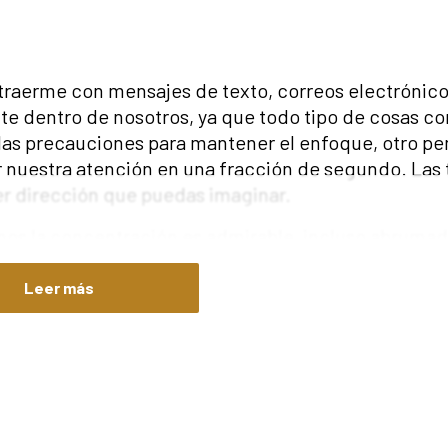
straerme con mensajes de texto, correos electrónico
te dentro de nosotros, ya que todo tipo de cosas c
las precauciones para mantener el enfoque, otro p
 nuestra atención en una fracción de segundo. Las
er dirección que puedas imaginar.
os la concentración es admirable, incluso abrumad
, sino muchos otros pensamientos que pueden mant
 aterrador el de rastrear nuestros pensamientos pa
Leer más
ra. Este pensamiento lleva a aquel otro, lo cual no
ión para el futuro.
a la siguiente, el nivel de complejidad crece. Nues
er hacer algo sobre este cambio en los sentimiento
otras personas y pierdes la batalla. Antes de que t