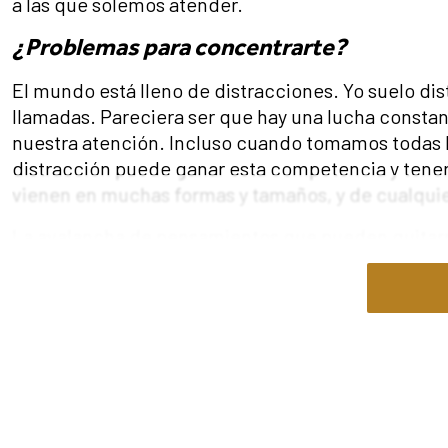
a las que solemos atender.
¿Problemas para concentrarte?
El mundo está lleno de distracciones. Yo suelo di
llamadas. Pareciera ser que hay una lucha constan
nuestra atención. Incluso cuando tomamos todas 
distracción puede ganar esta competencia y tener
vienen en muchas formas y tamaños, y de cualqui
La avalancha de pensamientos que pueden quitarn
momentos. No solo incluye la tentación de pecar
perdidos en nuestra mente. Puede ser un ejercicio
cómo llegamos a lo que capta nuestra atención aho
recordar esa experiencia pasada o esta considerac
A medida que nuestro enfoque cambia de una cosa 
emociones se ven afectadas, lo que nos hace quer
comienzas a pensar en interacciones recientes con 