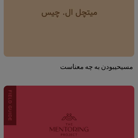
مسیحی​بودن به چه معناست