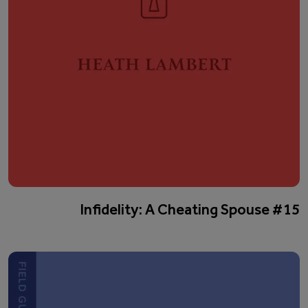
#15 Infidelity: A Cheating Spouse